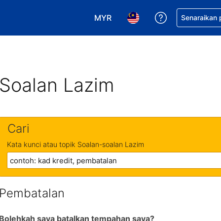
MYR
Dapatkan ban
Senaraikan
Pilih mata wang anda. Mata wang
Pilih bahasa anda. Baha
Soalan Lazim
Cari
Kata kunci atau topik Soalan-soalan Lazim
Pembatalan
Bolehkah saya batalkan tempahan saya?