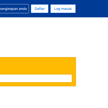
tuan bagi tempahan anda
 penginapan anda
Daftar
Log masuk
 semasa anda adalah Ringgit Malaysia
sa semasa anda adalah Bahasa Malaysia