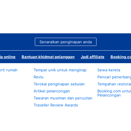
Senaraikan penginapan anda
a online
Bantuan khidmat pelanggan
Jadi affiliate
Booking.co
rti rumah
Tempat unik untuk menginap
Sewa kereta
Reviu
Pencari penerban
Terokai penginapan sebulan
Tempahan restora
Artikel pelancongan
Booking.com untu
Pelancongan
Tawaran musiman dan percutian
Traveller Review Awards