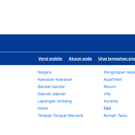
Versi mobile
Akaun anda
Urus tempahan and
Negara
Penginapan sepe
Kawasan-kawasan
Apartmen
Bandar-bandar
Resort
Daerah-daerah
Vila
Lapangan terbang
Asrama
Hotel
B&B
Tempat-Tempat Menarik
Rumah Tamu