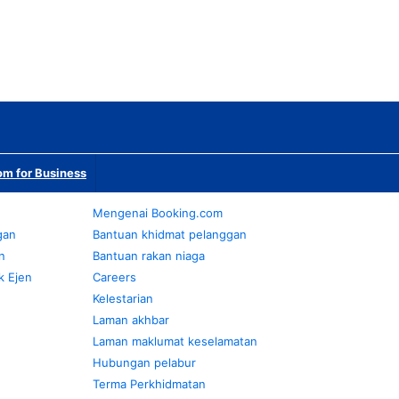
m for Business
Mengenai Booking.com
gan
Bantuan khidmat pelanggan
n
Bantuan rakan niaga
k Ejen
Careers
Kelestarian
Laman akhbar
Laman maklumat keselamatan
Hubungan pelabur
Terma Perkhidmatan