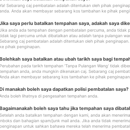
Ya! Sebarang caj pembatalan adalah ditentukan oleh pihak pengina
anda. Anda akan membayar sebarang kos tambahan ke pihak pengi
Jika saya perlu batalkan tempahan saya, adakah saya dik
Jika anda ada tempahan dengan pembatalan percuma, anda tidak p
tidak lagi percuma untuk dibatalkan atau adalah tanpa pulangan w
Sebarang caj pembatalan adalah ditentukan oleh pihak penginapa
ke pihak penginapan.
Bolehkah saya batalkan atau ubah tarikh saya bagi temp
Perubahan pada tarikh tempahan 'Tanpa Pulangan Wang' tidak dibena
tempahan anda, anda mungkin dikenakan caj. Sebarang caj pembata
Anda akan membayar sebarang kos tambahan ke pihak penginapan
Di manakah boleh saya dapatkan polisi pembatalan saya?
Anda boleh lihatnya di pengesahan tempahan anda.
Bagaimanakah boleh saya tahu jika tempahan saya dibata
Setelah anda batalkan tempahan dengan kami, anda akan menerima
inboks dan bahagian spam/junk mail anda. Jika anda tidak menerima
penginapan untuk sahkan bahawa mereka telah menerima pembatal