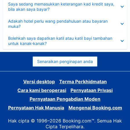
Dikecilkan
Saya sedang memasukkan keterangan kad kredit saya,
bila akan saya bayar?
Dikecilkan
Adakah hotel perlu wang pendahuluan atau bayaran
muka?
Dikecilkan
Bolehkah saya dapatkan katil atau katil bayi tambahan
untuk kanak-kanak?
Senaraikan penginapan anda
Versi desktop
Terma Perkhidmatan
Cara kami beroperasi
Pernyataan Privasi
Pernyataan Pengabdian Moden
Pernyataan Hak Manusia
Mengenai Booking.com
Hak cipta © 1996–2026 Booking.com™. Semua Hak
Cipta Terpelihara.