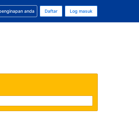
tuan bagi tempahan anda
 penginapan anda
Daftar
Log masuk
 semasa anda adalah Dolar A.S.
sa semasa anda adalah Bahasa Malaysia