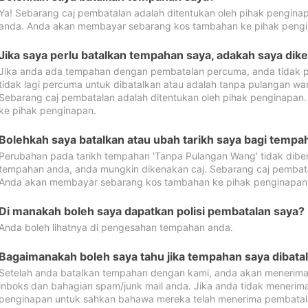
Ya! Sebarang caj pembatalan adalah ditentukan oleh pihak pengina
anda. Anda akan membayar sebarang kos tambahan ke pihak pengi
Jika saya perlu batalkan tempahan saya, adakah saya dik
Jika anda ada tempahan dengan pembatalan percuma, anda tidak p
tidak lagi percuma untuk dibatalkan atau adalah tanpa pulangan w
Sebarang caj pembatalan adalah ditentukan oleh pihak penginapa
ke pihak penginapan.
Bolehkah saya batalkan atau ubah tarikh saya bagi temp
Perubahan pada tarikh tempahan 'Tanpa Pulangan Wang' tidak dibena
tempahan anda, anda mungkin dikenakan caj. Sebarang caj pembata
Anda akan membayar sebarang kos tambahan ke pihak penginapan
Di manakah boleh saya dapatkan polisi pembatalan saya?
Anda boleh lihatnya di pengesahan tempahan anda.
Bagaimanakah boleh saya tahu jika tempahan saya dibata
Setelah anda batalkan tempahan dengan kami, anda akan menerima
inboks dan bahagian spam/junk mail anda. Jika anda tidak menerima
penginapan untuk sahkan bahawa mereka telah menerima pembatal