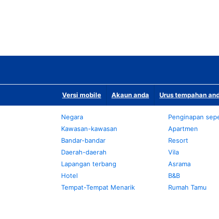
Versi mobile
Akaun anda
Urus tempahan and
Negara
Penginapan sepe
Kawasan-kawasan
Apartmen
Bandar-bandar
Resort
Daerah-daerah
Vila
Lapangan terbang
Asrama
Hotel
B&B
Tempat-Tempat Menarik
Rumah Tamu