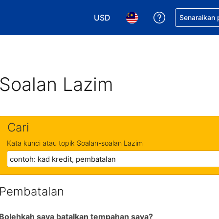
USD
Dapatkan ban
Senaraikan
Pilih mata wang anda. Mata wang
Pilih bahasa anda. Baha
Soalan Lazim
Cari
Kata kunci atau topik Soalan-soalan Lazim
Pembatalan
Bolehkah saya batalkan tempahan saya?