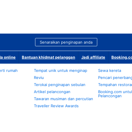
Senaraikan penginapan anda
a online
Bantuan khidmat pelanggan
Jadi affiliate
Booking.co
rti rumah
Tempat unik untuk menginap
Sewa kereta
Reviu
Pencari penerban
Terokai penginapan sebulan
Tempahan restora
Artikel pelancongan
Booking.com untu
Pelancongan
Tawaran musiman dan percutian
Traveller Review Awards