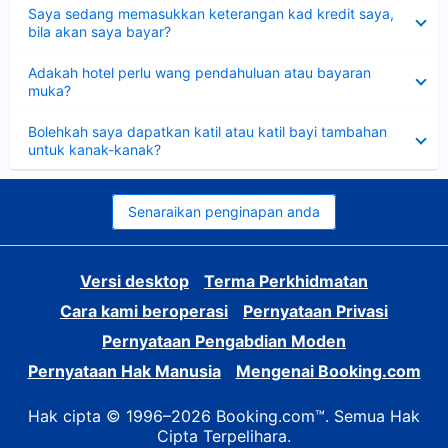
Dikecilkan
Saya sedang memasukkan keterangan kad kredit saya,
bila akan saya bayar?
Dikecilkan
Adakah hotel perlu wang pendahuluan atau bayaran
muka?
Dikecilkan
Bolehkah saya dapatkan katil atau katil bayi tambahan
untuk kanak-kanak?
Senaraikan penginapan anda
Versi desktop
Terma Perkhidmatan
Cara kami beroperasi
Pernyataan Privasi
Pernyataan Pengabdian Moden
Pernyataan Hak Manusia
Mengenai Booking.com
Hak cipta © 1996–2026 Booking.com™. Semua Hak
Cipta Terpelihara.