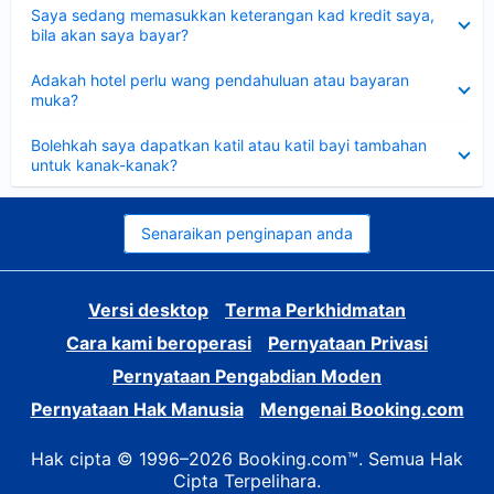
Dikecilkan
Saya sedang memasukkan keterangan kad kredit saya,
bila akan saya bayar?
Dikecilkan
Adakah hotel perlu wang pendahuluan atau bayaran
muka?
Dikecilkan
Bolehkah saya dapatkan katil atau katil bayi tambahan
untuk kanak-kanak?
Senaraikan penginapan anda
Versi desktop
Terma Perkhidmatan
Cara kami beroperasi
Pernyataan Privasi
Pernyataan Pengabdian Moden
Pernyataan Hak Manusia
Mengenai Booking.com
Hak cipta © 1996–2026 Booking.com™. Semua Hak
Cipta Terpelihara.