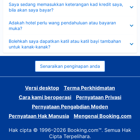
Dikecilkan
Saya sedang memasukkan keterangan kad kredit saya,
bila akan saya bayar?
Dikecilkan
Adakah hotel perlu wang pendahuluan atau bayaran
muka?
Dikecilkan
Bolehkah saya dapatkan katil atau katil bayi tambahan
untuk kanak-kanak?
Senaraikan penginapan anda
Versi desktop
Terma Perkhidmatan
Cara kami beroperasi
Pernyataan Privasi
Pernyataan Pengabdian Moden
Pernyataan Hak Manusia
Mengenai Booking.com
Hak cipta © 1996–2026 Booking.com™. Semua Hak
Cipta Terpelihara.