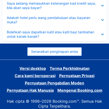
Dikecilkan
Saya sedang memasukkan keterangan kad kredit saya,
bila akan saya bayar?
Dikecilkan
Adakah hotel perlu wang pendahuluan atau bayaran
muka?
Dikecilkan
Bolehkah saya dapatkan katil atau katil bayi tambahan
untuk kanak-kanak?
Senaraikan penginapan anda
Versi desktop
Terma Perkhidmatan
Cara kami beroperasi
Pernyataan Privasi
Pernyataan Pengabdian Moden
Pernyataan Hak Manusia
Mengenai Booking.com
Hak cipta © 1996–2026 Booking.com™. Semua Hak
Cipta Terpelihara.