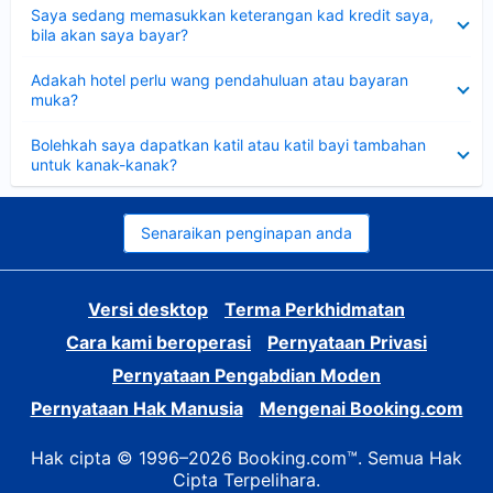
Dikecilkan
Saya sedang memasukkan keterangan kad kredit saya,
bila akan saya bayar?
Dikecilkan
Adakah hotel perlu wang pendahuluan atau bayaran
muka?
Dikecilkan
Bolehkah saya dapatkan katil atau katil bayi tambahan
untuk kanak-kanak?
Senaraikan penginapan anda
Versi desktop
Terma Perkhidmatan
Cara kami beroperasi
Pernyataan Privasi
Pernyataan Pengabdian Moden
Pernyataan Hak Manusia
Mengenai Booking.com
Hak cipta © 1996–2026 Booking.com™. Semua Hak
Cipta Terpelihara.