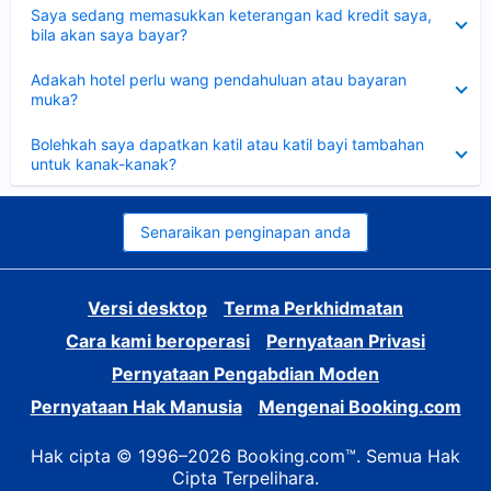
Dikecilkan
Saya sedang memasukkan keterangan kad kredit saya,
bila akan saya bayar?
Dikecilkan
Adakah hotel perlu wang pendahuluan atau bayaran
muka?
Dikecilkan
Bolehkah saya dapatkan katil atau katil bayi tambahan
untuk kanak-kanak?
Senaraikan penginapan anda
Versi desktop
Terma Perkhidmatan
Cara kami beroperasi
Pernyataan Privasi
Pernyataan Pengabdian Moden
Pernyataan Hak Manusia
Mengenai Booking.com
Hak cipta © 1996–2026 Booking.com™. Semua Hak
Cipta Terpelihara.