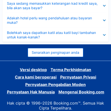
Dikecilkan
Saya sedang memasukkan keterangan kad kredit saya,
bila akan saya bayar?
Dikecilkan
Adakah hotel perlu wang pendahuluan atau bayaran
muka?
Dikecilkan
Bolehkah saya dapatkan katil atau katil bayi tambahan
untuk kanak-kanak?
Senaraikan penginapan anda
Versi desktop
Terma Perkhidmatan
Cara kami beroperasi
Pernyataan Privasi
Pernyataan Pengabdian Moden
Pernyataan Hak Manusia
Mengenai Booking.com
Hak cipta © 1996–2026 Booking.com™. Semua Hak
Cipta Terpelihara.