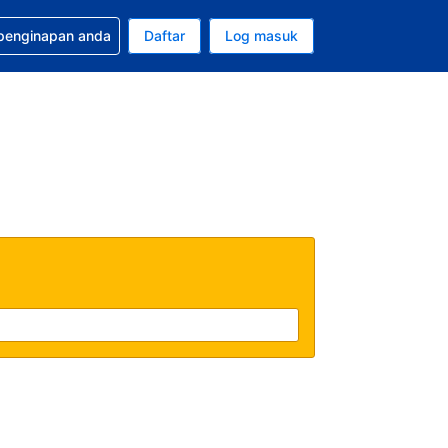
tuan bagi tempahan anda
 penginapan anda
Daftar
Log masuk
 semasa anda adalah Ringgit Malaysia
sa semasa anda adalah Bahasa Malaysia