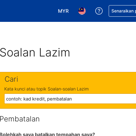
MYR
Dapatkan ban
Senaraikan
Pilih mata wang anda. Mata wang
Pilih bahasa anda. Baha
Soalan Lazim
Cari
Kata kunci atau topik Soalan-soalan Lazim
Pembatalan
Bolehkah saya batalkan tempahan saya?