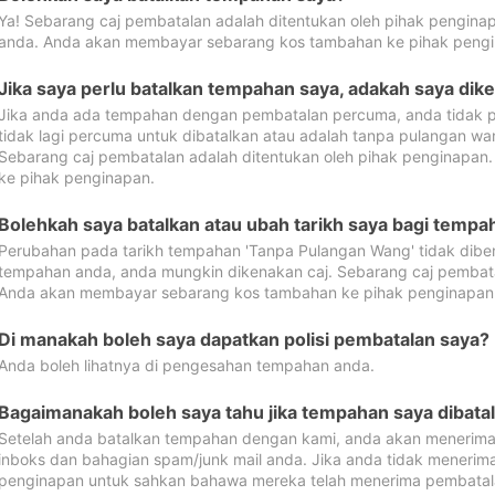
Ya! Sebarang caj pembatalan adalah ditentukan oleh pihak pengina
anda. Anda akan membayar sebarang kos tambahan ke pihak pengi
Jika saya perlu batalkan tempahan saya, adakah saya dik
Jika anda ada tempahan dengan pembatalan percuma, anda tidak p
tidak lagi percuma untuk dibatalkan atau adalah tanpa pulangan w
Sebarang caj pembatalan adalah ditentukan oleh pihak penginapa
ke pihak penginapan.
Bolehkah saya batalkan atau ubah tarikh saya bagi temp
Perubahan pada tarikh tempahan 'Tanpa Pulangan Wang' tidak dibena
tempahan anda, anda mungkin dikenakan caj. Sebarang caj pembata
Anda akan membayar sebarang kos tambahan ke pihak penginapan
Di manakah boleh saya dapatkan polisi pembatalan saya?
Anda boleh lihatnya di pengesahan tempahan anda.
Bagaimanakah boleh saya tahu jika tempahan saya dibata
Setelah anda batalkan tempahan dengan kami, anda akan menerima
inboks dan bahagian spam/junk mail anda. Jika anda tidak menerima
penginapan untuk sahkan bahawa mereka telah menerima pembatal