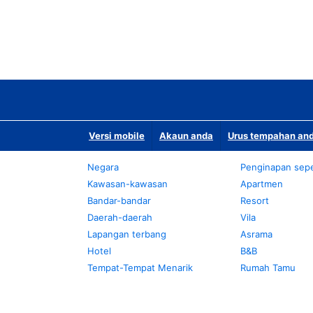
Versi mobile
Akaun anda
Urus tempahan and
Negara
Penginapan sepe
Kawasan-kawasan
Apartmen
Bandar-bandar
Resort
Daerah-daerah
Vila
Lapangan terbang
Asrama
Hotel
B&B
Tempat-Tempat Menarik
Rumah Tamu