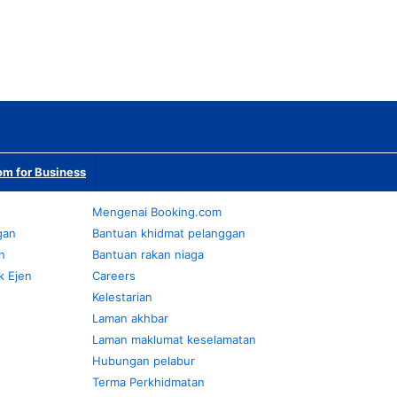
m for Business
Mengenai Booking.com
gan
Bantuan khidmat pelanggan
n
Bantuan rakan niaga
k Ejen
Careers
Kelestarian
Laman akhbar
Laman maklumat keselamatan
Hubungan pelabur
Terma Perkhidmatan