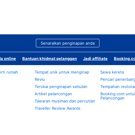
Senaraikan penginapan anda
a online
Bantuan khidmat pelanggan
Jadi affiliate
Booking.co
rti rumah
Tempat unik untuk menginap
Sewa kereta
Reviu
Pencari penerban
Terokai penginapan sebulan
Tempahan restora
Artikel pelancongan
Booking.com untu
Pelancongan
Tawaran musiman dan percutian
Traveller Review Awards