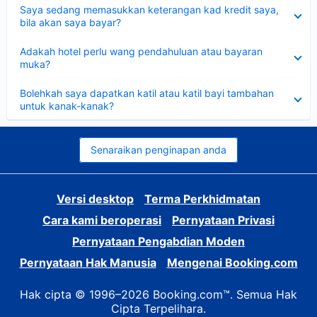
Dikecilkan
Saya sedang memasukkan keterangan kad kredit saya,
bila akan saya bayar?
Dikecilkan
Adakah hotel perlu wang pendahuluan atau bayaran
muka?
Dikecilkan
Bolehkah saya dapatkan katil atau katil bayi tambahan
untuk kanak-kanak?
Senaraikan penginapan anda
Versi desktop
Terma Perkhidmatan
Cara kami beroperasi
Pernyataan Privasi
Pernyataan Pengabdian Moden
Pernyataan Hak Manusia
Mengenai Booking.com
Hak cipta © 1996–2026 Booking.com™. Semua Hak
Cipta Terpelihara.