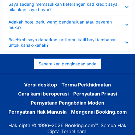
Dikecilkan
Saya sedang memasukkan keterangan kad kredit saya,
bila akan saya bayar?
Dikecilkan
Adakah hotel perlu wang pendahuluan atau bayaran
muka?
Dikecilkan
Bolehkah saya dapatkan katil atau katil bayi tambahan
untuk kanak-kanak?
Senaraikan penginapan anda
Versi desktop
Terma Perkhidmatan
Cara kami beroperasi
Pernyataan Privasi
Pernyataan Pengabdian Moden
Pernyataan Hak Manusia
Mengenai Booking.com
Hak cipta © 1996–2026 Booking.com™. Semua Hak
Cipta Terpelihara.