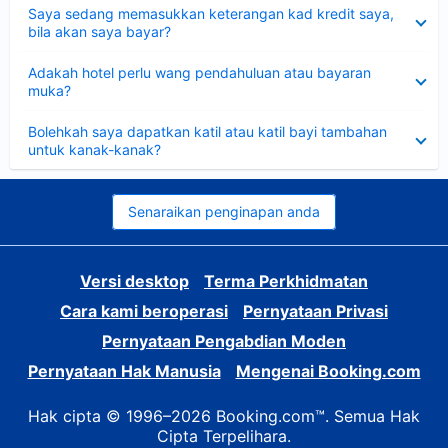
Dikecilkan
Saya sedang memasukkan keterangan kad kredit saya,
bila akan saya bayar?
Dikecilkan
Adakah hotel perlu wang pendahuluan atau bayaran
muka?
Dikecilkan
Bolehkah saya dapatkan katil atau katil bayi tambahan
untuk kanak-kanak?
Senaraikan penginapan anda
Versi desktop
Terma Perkhidmatan
Cara kami beroperasi
Pernyataan Privasi
Pernyataan Pengabdian Moden
Pernyataan Hak Manusia
Mengenai Booking.com
Hak cipta © 1996–2026 Booking.com™. Semua Hak
Cipta Terpelihara.