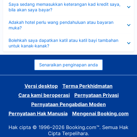
Dikecilkan
Saya sedang memasukkan keterangan kad kredit saya,
bila akan saya bayar?
Dikecilkan
Adakah hotel perlu wang pendahuluan atau bayaran
muka?
Dikecilkan
Bolehkah saya dapatkan katil atau katil bayi tambahan
untuk kanak-kanak?
Senaraikan penginapan anda
Versi desktop
Terma Perkhidmatan
Cara kami beroperasi
Pernyataan Privasi
Pernyataan Pengabdian Moden
Pernyataan Hak Manusia
Mengenai Booking.com
Hak cipta © 1996–2026 Booking.com™. Semua Hak
Cipta Terpelihara.