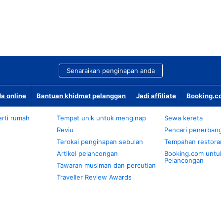
Senaraikan penginapan anda
a online
Bantuan khidmat pelanggan
Jadi affiliate
Booking.co
rti rumah
Tempat unik untuk menginap
Sewa kereta
Reviu
Pencari penerban
Terokai penginapan sebulan
Tempahan restora
Artikel pelancongan
Booking.com untu
Pelancongan
Tawaran musiman dan percutian
Traveller Review Awards