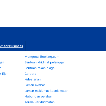
m for Business
Mengenai Booking.com
gan
Bantuan khidmat pelanggan
n
Bantuan rakan niaga
k Ejen
Careers
Kelestarian
Laman akhbar
Laman maklumat keselamatan
Hubungan pelabur
Terma Perkhidmatan