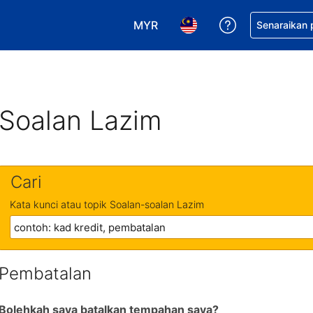
MYR
Dapatkan ban
Senaraikan
Pilih mata wang anda. Mata wang
Pilih bahasa anda. Baha
Soalan Lazim
Cari
Kata kunci atau topik Soalan-soalan Lazim
Pembatalan
Bolehkah saya batalkan tempahan saya?