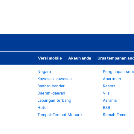
Versi mobile
Akaun anda
Urus tempahan and
Negara
Penginapan sepe
Kawasan-kawasan
Apartmen
Bandar-bandar
Resort
Daerah-daerah
Vila
Lapangan terbang
Asrama
Hotel
B&B
Tempat-Tempat Menarik
Rumah Tamu