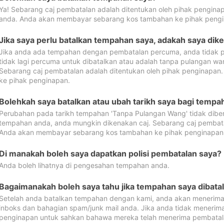
Ya! Sebarang caj pembatalan adalah ditentukan oleh pihak pengina
anda. Anda akan membayar sebarang kos tambahan ke pihak pengi
Jika saya perlu batalkan tempahan saya, adakah saya dik
Jika anda ada tempahan dengan pembatalan percuma, anda tidak p
tidak lagi percuma untuk dibatalkan atau adalah tanpa pulangan w
Sebarang caj pembatalan adalah ditentukan oleh pihak penginapa
ke pihak penginapan.
Bolehkah saya batalkan atau ubah tarikh saya bagi temp
Perubahan pada tarikh tempahan 'Tanpa Pulangan Wang' tidak dibena
tempahan anda, anda mungkin dikenakan caj. Sebarang caj pembata
Anda akan membayar sebarang kos tambahan ke pihak penginapan
Di manakah boleh saya dapatkan polisi pembatalan saya?
Anda boleh lihatnya di pengesahan tempahan anda.
Bagaimanakah boleh saya tahu jika tempahan saya dibata
Setelah anda batalkan tempahan dengan kami, anda akan menerima
inboks dan bahagian spam/junk mail anda. Jika anda tidak menerima
penginapan untuk sahkan bahawa mereka telah menerima pembatal