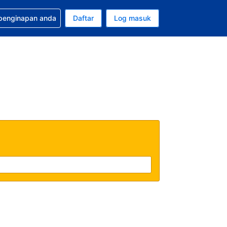
tuan bagi tempahan anda
 penginapan anda
Daftar
Log masuk
 semasa anda adalah Ringgit Malaysia
sa semasa anda adalah Bahasa Malaysia