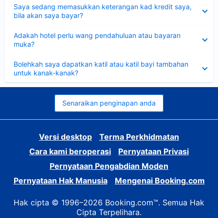
Dikecilkan
Saya sedang memasukkan keterangan kad kredit saya,
bila akan saya bayar?
Dikecilkan
Adakah hotel perlu wang pendahuluan atau bayaran
muka?
Dikecilkan
Bolehkah saya dapatkan katil atau katil bayi tambahan
untuk kanak-kanak?
Senaraikan penginapan anda
Versi desktop
Terma Perkhidmatan
Cara kami beroperasi
Pernyataan Privasi
Pernyataan Pengabdian Moden
Pernyataan Hak Manusia
Mengenai Booking.com
Hak cipta © 1996–2026 Booking.com™. Semua Hak
Cipta Terpelihara.