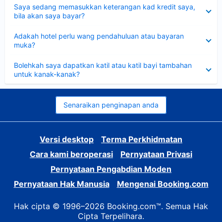
Dikecilkan
Saya sedang memasukkan keterangan kad kredit saya,
bila akan saya bayar?
Dikecilkan
Adakah hotel perlu wang pendahuluan atau bayaran
muka?
Dikecilkan
Bolehkah saya dapatkan katil atau katil bayi tambahan
untuk kanak-kanak?
Senaraikan penginapan anda
Versi desktop
Terma Perkhidmatan
Cara kami beroperasi
Pernyataan Privasi
Pernyataan Pengabdian Moden
Pernyataan Hak Manusia
Mengenai Booking.com
Hak cipta © 1996–2026 Booking.com™. Semua Hak
Cipta Terpelihara.