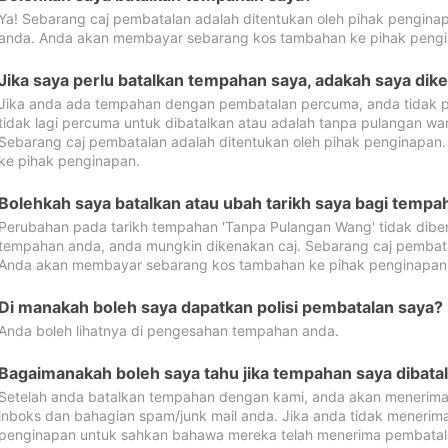
Ya! Sebarang caj pembatalan adalah ditentukan oleh pihak pengina
anda. Anda akan membayar sebarang kos tambahan ke pihak pengi
Jika saya perlu batalkan tempahan saya, adakah saya dik
Jika anda ada tempahan dengan pembatalan percuma, anda tidak p
tidak lagi percuma untuk dibatalkan atau adalah tanpa pulangan w
Sebarang caj pembatalan adalah ditentukan oleh pihak penginapa
ke pihak penginapan.
Bolehkah saya batalkan atau ubah tarikh saya bagi temp
Perubahan pada tarikh tempahan 'Tanpa Pulangan Wang' tidak dibena
tempahan anda, anda mungkin dikenakan caj. Sebarang caj pembata
Anda akan membayar sebarang kos tambahan ke pihak penginapan
Di manakah boleh saya dapatkan polisi pembatalan saya?
Anda boleh lihatnya di pengesahan tempahan anda.
Bagaimanakah boleh saya tahu jika tempahan saya dibata
Setelah anda batalkan tempahan dengan kami, anda akan menerima
inboks dan bahagian spam/junk mail anda. Jika anda tidak menerima
penginapan untuk sahkan bahawa mereka telah menerima pembatal