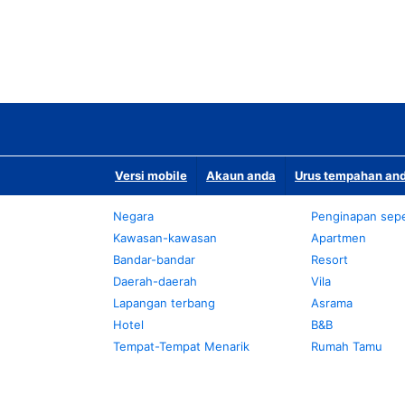
Versi mobile
Akaun anda
Urus tempahan and
Negara
Penginapan sepe
Kawasan-kawasan
Apartmen
Bandar-bandar
Resort
Daerah-daerah
Vila
Lapangan terbang
Asrama
Hotel
B&B
Tempat-Tempat Menarik
Rumah Tamu