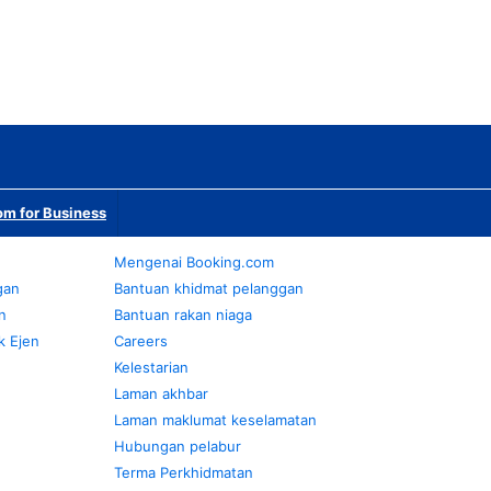
m for Business
Mengenai Booking.com
gan
Bantuan khidmat pelanggan
n
Bantuan rakan niaga
k Ejen
Careers
Kelestarian
Laman akhbar
Laman maklumat keselamatan
Hubungan pelabur
Terma Perkhidmatan