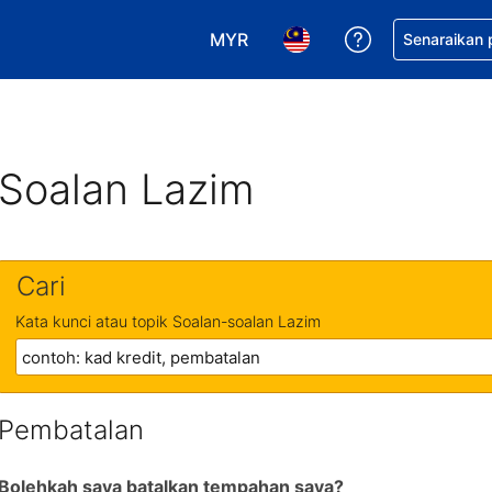
MYR
Dapatkan ban
Senaraikan
Pilih mata wang anda. Mata wang
Pilih bahasa anda. Baha
Soalan Lazim
Cari
Kata kunci atau topik Soalan-soalan Lazim
Pembatalan
Bolehkah saya batalkan tempahan saya?