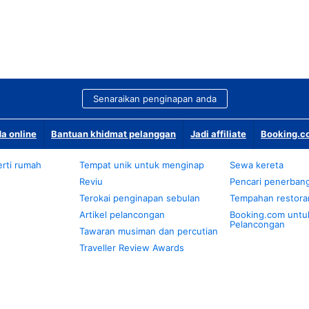
Senaraikan penginapan anda
a online
Bantuan khidmat pelanggan
Jadi affiliate
Booking.co
rti rumah
Tempat unik untuk menginap
Sewa kereta
Reviu
Pencari penerban
Terokai penginapan sebulan
Tempahan restora
Artikel pelancongan
Booking.com untu
Pelancongan
Tawaran musiman dan percutian
Traveller Review Awards