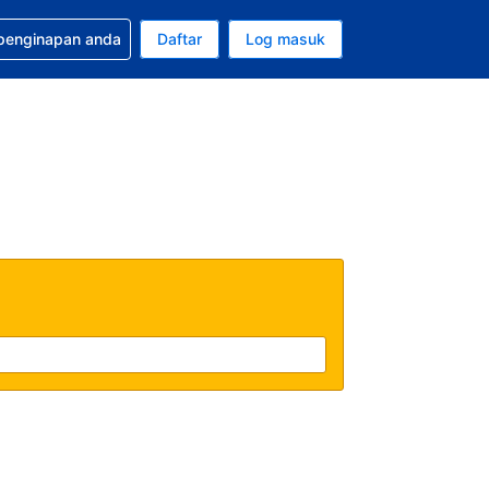
tuan bagi tempahan anda
 penginapan anda
Daftar
Log masuk
 semasa anda adalah Ringgit Malaysia
sa semasa anda adalah Bahasa Malaysia