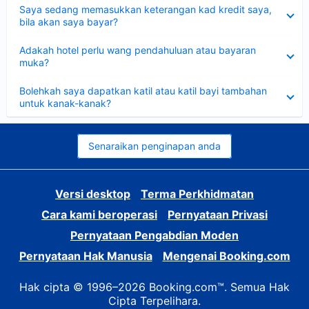
Dikecilkan
Saya sedang memasukkan keterangan kad kredit saya,
bila akan saya bayar?
Dikecilkan
Adakah hotel perlu wang pendahuluan atau bayaran
muka?
Dikecilkan
Bolehkah saya dapatkan katil atau katil bayi tambahan
untuk kanak-kanak?
Senaraikan penginapan anda
Versi desktop
Terma Perkhidmatan
Cara kami beroperasi
Pernyataan Privasi
Pernyataan Pengabdian Moden
Pernyataan Hak Manusia
Mengenai Booking.com
Hak cipta © 1996–2026 Booking.com™. Semua Hak
Cipta Terpelihara.