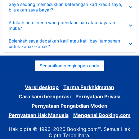
Dikecilkan
Saya sedang memasukkan keterangan kad kredit saya,
bila akan saya bayar?
Dikecilkan
Adakah hotel perlu wang pendahuluan atau bayaran
muka?
Dikecilkan
Bolehkah saya dapatkan katil atau katil bayi tambahan
untuk kanak-kanak?
Senaraikan penginapan anda
Versi desktop
Terma Perkhidmatan
Cara kami beroperasi
Pernyataan Privasi
Pernyataan Pengabdian Moden
Pernyataan Hak Manusia
Mengenai Booking.com
Hak cipta © 1996–2026 Booking.com™. Semua Hak
Cipta Terpelihara.