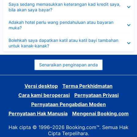
Dikecilkan
Saya sedang memasukkan keterangan kad kredit saya,
bila akan saya bayar?
Dikecilkan
Adakah hotel perlu wang pendahuluan atau bayaran
muka?
Dikecilkan
Bolehkah saya dapatkan katil atau katil bayi tambahan
untuk kanak-kanak?
Senaraikan penginapan anda
Versi desktop
Terma Perkhidmatan
Cara kami beroperasi
Pernyataan Privasi
Pernyataan Pengabdian Moden
Pernyataan Hak Manusia
Mengenai Booking.com
Hak cipta © 1996–2026 Booking.com™. Semua Hak
Cipta Terpelihara.