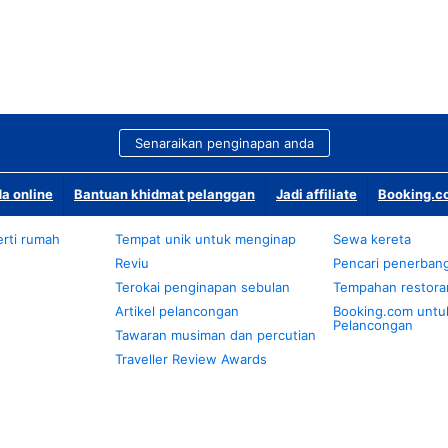
Senaraikan penginapan anda
a online
Bantuan khidmat pelanggan
Jadi affiliate
Booking.co
rti rumah
Tempat unik untuk menginap
Sewa kereta
Reviu
Pencari penerban
Terokai penginapan sebulan
Tempahan restora
Artikel pelancongan
Booking.com untu
Pelancongan
Tawaran musiman dan percutian
Traveller Review Awards