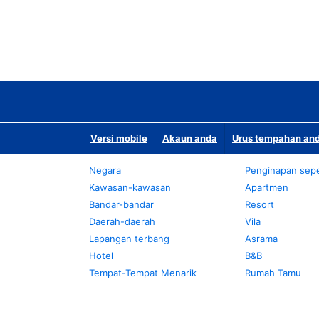
Versi mobile
Akaun anda
Urus tempahan and
Negara
Penginapan sepe
Kawasan-kawasan
Apartmen
Bandar-bandar
Resort
Daerah-daerah
Vila
Lapangan terbang
Asrama
Hotel
B&B
Tempat-Tempat Menarik
Rumah Tamu