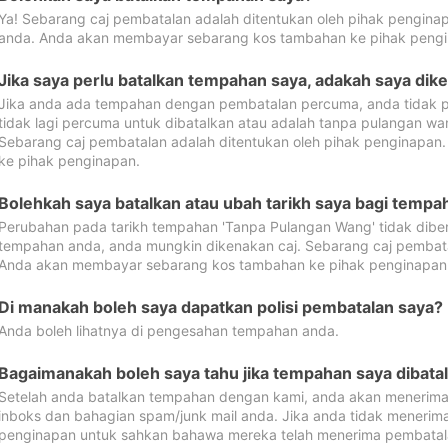
Ya! Sebarang caj pembatalan adalah ditentukan oleh pihak pengina
anda. Anda akan membayar sebarang kos tambahan ke pihak pengi
Jika saya perlu batalkan tempahan saya, adakah saya dik
Jika anda ada tempahan dengan pembatalan percuma, anda tidak p
tidak lagi percuma untuk dibatalkan atau adalah tanpa pulangan w
Sebarang caj pembatalan adalah ditentukan oleh pihak penginapa
ke pihak penginapan.
Bolehkah saya batalkan atau ubah tarikh saya bagi temp
Perubahan pada tarikh tempahan 'Tanpa Pulangan Wang' tidak dibena
tempahan anda, anda mungkin dikenakan caj. Sebarang caj pembata
Anda akan membayar sebarang kos tambahan ke pihak penginapan
Di manakah boleh saya dapatkan polisi pembatalan saya?
Anda boleh lihatnya di pengesahan tempahan anda.
Bagaimanakah boleh saya tahu jika tempahan saya dibata
Setelah anda batalkan tempahan dengan kami, anda akan menerima
inboks dan bahagian spam/junk mail anda. Jika anda tidak menerima
penginapan untuk sahkan bahawa mereka telah menerima pembatal