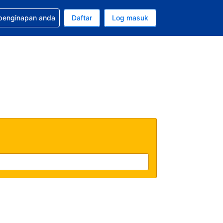
tuan bagi tempahan anda
 penginapan anda
Daftar
Log masuk
 semasa anda adalah Dolar A.S.
sa semasa anda adalah Bahasa Malaysia