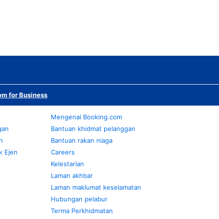
m for Business
Mengenai Booking.com
gan
Bantuan khidmat pelanggan
n
Bantuan rakan niaga
k Ejen
Careers
Kelestarian
Laman akhbar
Laman maklumat keselamatan
Hubungan pelabur
Terma Perkhidmatan