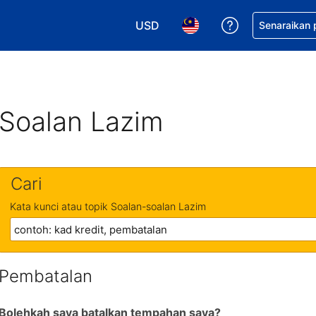
USD
Dapatkan ban
Senaraikan
Pilih mata wang anda. Mata wang
Pilih bahasa anda. Baha
Soalan Lazim
Cari
Kata kunci atau topik Soalan-soalan Lazim
Pembatalan
Bolehkah saya batalkan tempahan saya?