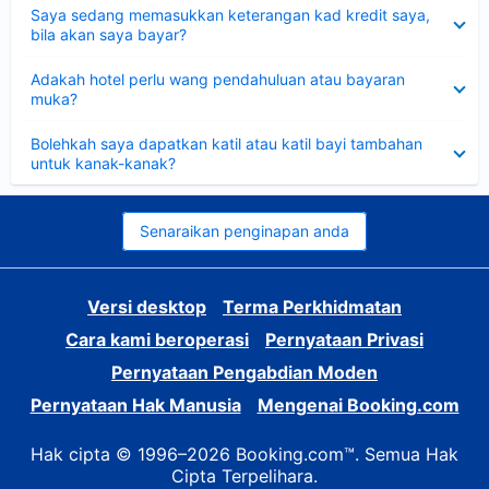
Dikecilkan
Saya sedang memasukkan keterangan kad kredit saya,
bila akan saya bayar?
Dikecilkan
Adakah hotel perlu wang pendahuluan atau bayaran
muka?
Dikecilkan
Bolehkah saya dapatkan katil atau katil bayi tambahan
untuk kanak-kanak?
Senaraikan penginapan anda
Versi desktop
Terma Perkhidmatan
Cara kami beroperasi
Pernyataan Privasi
Pernyataan Pengabdian Moden
Pernyataan Hak Manusia
Mengenai Booking.com
Hak cipta © 1996–2026 Booking.com™. Semua Hak
Cipta Terpelihara.