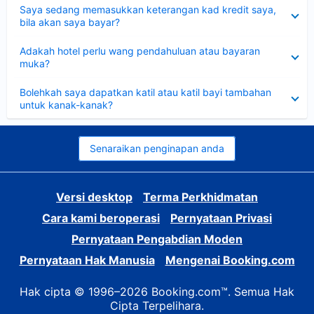
Dikecilkan
Saya sedang memasukkan keterangan kad kredit saya,
bila akan saya bayar?
Dikecilkan
Adakah hotel perlu wang pendahuluan atau bayaran
muka?
Dikecilkan
Bolehkah saya dapatkan katil atau katil bayi tambahan
untuk kanak-kanak?
Senaraikan penginapan anda
Versi desktop
Terma Perkhidmatan
Cara kami beroperasi
Pernyataan Privasi
Pernyataan Pengabdian Moden
Pernyataan Hak Manusia
Mengenai Booking.com
Hak cipta © 1996–2026 Booking.com™. Semua Hak
Cipta Terpelihara.