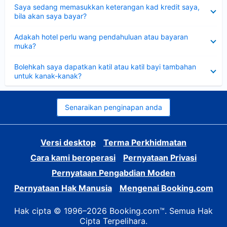
Dikecilkan
Saya sedang memasukkan keterangan kad kredit saya,
bila akan saya bayar?
Dikecilkan
Adakah hotel perlu wang pendahuluan atau bayaran
muka?
Dikecilkan
Bolehkah saya dapatkan katil atau katil bayi tambahan
untuk kanak-kanak?
Senaraikan penginapan anda
Versi desktop
Terma Perkhidmatan
Cara kami beroperasi
Pernyataan Privasi
Pernyataan Pengabdian Moden
Pernyataan Hak Manusia
Mengenai Booking.com
Hak cipta © 1996–2026 Booking.com™. Semua Hak
Cipta Terpelihara.