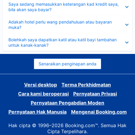
Dikecilkan
Saya sedang memasukkan keterangan kad kredit saya,
bila akan saya bayar?
Dikecilkan
Adakah hotel perlu wang pendahuluan atau bayaran
muka?
Dikecilkan
Bolehkah saya dapatkan katil atau katil bayi tambahan
untuk kanak-kanak?
Senaraikan penginapan anda
Versi desktop
Terma Perkhidmatan
Cara kami beroperasi
Pernyataan Privasi
Pernyataan Pengabdian Moden
Pernyataan Hak Manusia
Mengenai Booking.com
Hak cipta © 1996–2026 Booking.com™. Semua Hak
Cipta Terpelihara.