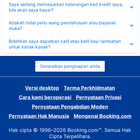
Dikecilkan
Saya sedang memasukkan keterangan kad kredit saya,
bila akan saya bayar?
Dikecilkan
Adakah hotel perlu wang pendahuluan atau bayaran
muka?
Dikecilkan
Bolehkah saya dapatkan katil atau katil bayi tambahan
untuk kanak-kanak?
Senaraikan penginapan anda
Versi desktop
Terma Perkhidmatan
Cara kami beroperasi
Pernyataan Privasi
Pernyataan Pengabdian Moden
Pernyataan Hak Manusia
Mengenai Booking.com
Hak cipta © 1996–2026 Booking.com™. Semua Hak
Cipta Terpelihara.