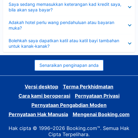
Dikecilkan
Saya sedang memasukkan keterangan kad kredit saya,
bila akan saya bayar?
Dikecilkan
Adakah hotel perlu wang pendahuluan atau bayaran
muka?
Dikecilkan
Bolehkah saya dapatkan katil atau katil bayi tambahan
untuk kanak-kanak?
Senaraikan penginapan anda
Versi desktop
Terma Perkhidmatan
Cara kami beroperasi
Pernyataan Privasi
Pernyataan Pengabdian Moden
Pernyataan Hak Manusia
Mengenai Booking.com
Hak cipta © 1996–2026 Booking.com™. Semua Hak
Cipta Terpelihara.