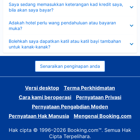
Dikecilkan
Saya sedang memasukkan keterangan kad kredit saya,
bila akan saya bayar?
Dikecilkan
Adakah hotel perlu wang pendahuluan atau bayaran
muka?
Dikecilkan
Bolehkah saya dapatkan katil atau katil bayi tambahan
untuk kanak-kanak?
Senaraikan penginapan anda
Versi desktop
Terma Perkhidmatan
Cara kami beroperasi
Pernyataan Privasi
Pernyataan Pengabdian Moden
Pernyataan Hak Manusia
Mengenai Booking.com
Hak cipta © 1996–2026 Booking.com™. Semua Hak
Cipta Terpelihara.