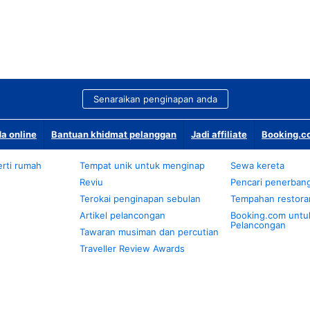
Senaraikan penginapan anda
a online
Bantuan khidmat pelanggan
Jadi affiliate
Booking.co
rti rumah
Tempat unik untuk menginap
Sewa kereta
Reviu
Pencari penerban
Terokai penginapan sebulan
Tempahan restora
Artikel pelancongan
Booking.com untu
Pelancongan
Tawaran musiman dan percutian
Traveller Review Awards