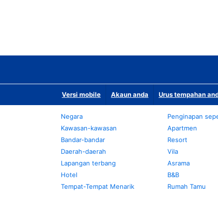
Versi mobile
Akaun anda
Urus tempahan and
Negara
Penginapan sepe
Kawasan-kawasan
Apartmen
Bandar-bandar
Resort
Daerah-daerah
Vila
Lapangan terbang
Asrama
Hotel
B&B
Tempat-Tempat Menarik
Rumah Tamu