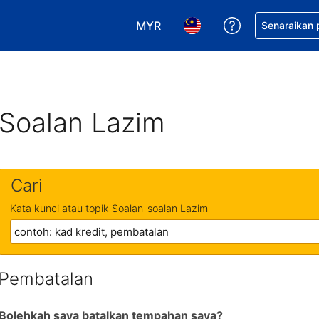
MYR
Dapatkan ban
Senaraikan
Pilih mata wang anda. Mata wang
Pilih bahasa anda. Baha
Soalan Lazim
Cari
Kata kunci atau topik Soalan-soalan Lazim
Pembatalan
Bolehkah saya batalkan tempahan saya?