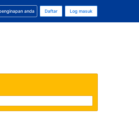
tuan bagi tempahan anda
 penginapan anda
Daftar
Log masuk
 semasa anda adalah Ringgit Malaysia
sa semasa anda adalah Bahasa Malaysia