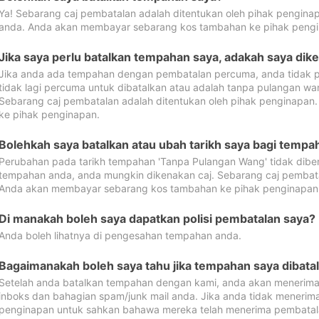
Ya! Sebarang caj pembatalan adalah ditentukan oleh pihak pengina
anda. Anda akan membayar sebarang kos tambahan ke pihak pengi
Jika saya perlu batalkan tempahan saya, adakah saya dik
Jika anda ada tempahan dengan pembatalan percuma, anda tidak p
tidak lagi percuma untuk dibatalkan atau adalah tanpa pulangan w
Sebarang caj pembatalan adalah ditentukan oleh pihak penginapa
ke pihak penginapan.
Bolehkah saya batalkan atau ubah tarikh saya bagi temp
Perubahan pada tarikh tempahan 'Tanpa Pulangan Wang' tidak dibena
tempahan anda, anda mungkin dikenakan caj. Sebarang caj pembata
Anda akan membayar sebarang kos tambahan ke pihak penginapan
Di manakah boleh saya dapatkan polisi pembatalan saya?
Anda boleh lihatnya di pengesahan tempahan anda.
Bagaimanakah boleh saya tahu jika tempahan saya dibata
Setelah anda batalkan tempahan dengan kami, anda akan menerima
inboks dan bahagian spam/junk mail anda. Jika anda tidak menerima
penginapan untuk sahkan bahawa mereka telah menerima pembatal