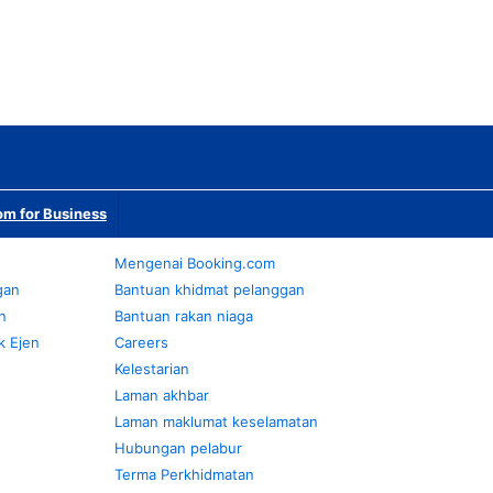
m for Business
Mengenai Booking.com
gan
Bantuan khidmat pelanggan
n
Bantuan rakan niaga
k Ejen
Careers
Kelestarian
Laman akhbar
Laman maklumat keselamatan
Hubungan pelabur
Terma Perkhidmatan