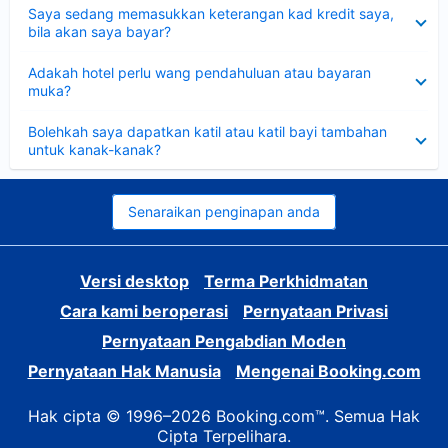
Dikecilkan
Saya sedang memasukkan keterangan kad kredit saya,
bila akan saya bayar?
Dikecilkan
Adakah hotel perlu wang pendahuluan atau bayaran
muka?
Dikecilkan
Bolehkah saya dapatkan katil atau katil bayi tambahan
untuk kanak-kanak?
Senaraikan penginapan anda
Versi desktop
Terma Perkhidmatan
Cara kami beroperasi
Pernyataan Privasi
Pernyataan Pengabdian Moden
Pernyataan Hak Manusia
Mengenai Booking.com
Hak cipta © 1996–2026 Booking.com™. Semua Hak
Cipta Terpelihara.