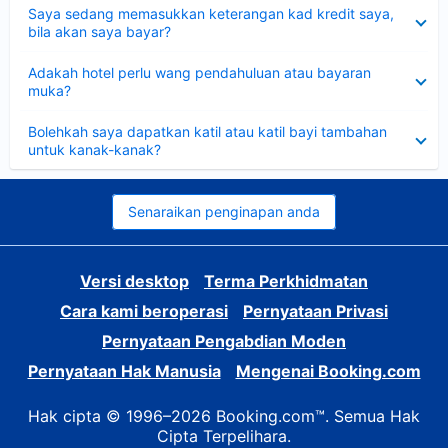
Dikecilkan
Saya sedang memasukkan keterangan kad kredit saya,
bila akan saya bayar?
Dikecilkan
Adakah hotel perlu wang pendahuluan atau bayaran
muka?
Dikecilkan
Bolehkah saya dapatkan katil atau katil bayi tambahan
untuk kanak-kanak?
Senaraikan penginapan anda
Versi desktop
Terma Perkhidmatan
Cara kami beroperasi
Pernyataan Privasi
Pernyataan Pengabdian Moden
Pernyataan Hak Manusia
Mengenai Booking.com
Hak cipta © 1996–2026 Booking.com™. Semua Hak
Cipta Terpelihara.