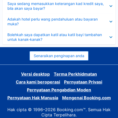
Dikecilkan
Saya sedang memasukkan keterangan kad kredit saya,
bila akan saya bayar?
Dikecilkan
Adakah hotel perlu wang pendahuluan atau bayaran
muka?
Dikecilkan
Bolehkah saya dapatkan katil atau katil bayi tambahan
untuk kanak-kanak?
Senaraikan penginapan anda
Versi desktop
Terma Perkhidmatan
Cara kami beroperasi
Pernyataan Privasi
Pernyataan Pengabdian Moden
Pernyataan Hak Manusia
Mengenai Booking.com
Hak cipta © 1996–2026 Booking.com™. Semua Hak
Cipta Terpelihara.