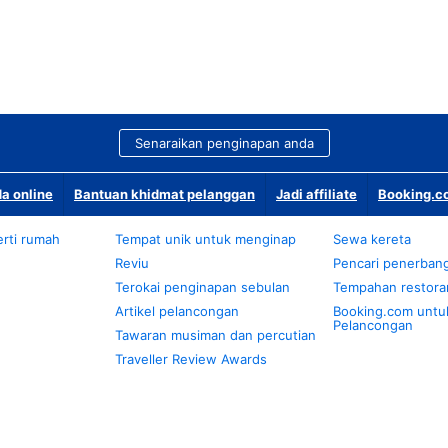
Senaraikan penginapan anda
a online
Bantuan khidmat pelanggan
Jadi affiliate
Booking.co
rti rumah
Tempat unik untuk menginap
Sewa kereta
Reviu
Pencari penerban
Terokai penginapan sebulan
Tempahan restora
Artikel pelancongan
Booking.com untu
Pelancongan
Tawaran musiman dan percutian
Traveller Review Awards