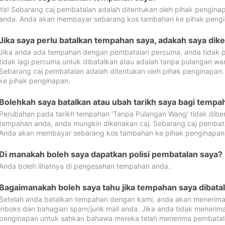
Ya! Sebarang caj pembatalan adalah ditentukan oleh pihak pengina
anda. Anda akan membayar sebarang kos tambahan ke pihak pengi
Jika saya perlu batalkan tempahan saya, adakah saya dik
Jika anda ada tempahan dengan pembatalan percuma, anda tidak p
tidak lagi percuma untuk dibatalkan atau adalah tanpa pulangan w
Sebarang caj pembatalan adalah ditentukan oleh pihak penginapa
ke pihak penginapan.
Bolehkah saya batalkan atau ubah tarikh saya bagi temp
Perubahan pada tarikh tempahan 'Tanpa Pulangan Wang' tidak dibena
tempahan anda, anda mungkin dikenakan caj. Sebarang caj pembata
Anda akan membayar sebarang kos tambahan ke pihak penginapan
Di manakah boleh saya dapatkan polisi pembatalan saya?
Anda boleh lihatnya di pengesahan tempahan anda.
Bagaimanakah boleh saya tahu jika tempahan saya dibata
Setelah anda batalkan tempahan dengan kami, anda akan menerima
inboks dan bahagian spam/junk mail anda. Jika anda tidak menerima
penginapan untuk sahkan bahawa mereka telah menerima pembatal