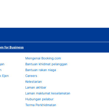
m for Business
Mengenai Booking.com
gan
Bantuan khidmat pelanggan
n
Bantuan rakan niaga
k Ejen
Careers
Kelestarian
Laman akhbar
Laman maklumat keselamatan
Hubungan pelabur
Terma Perkhidmatan