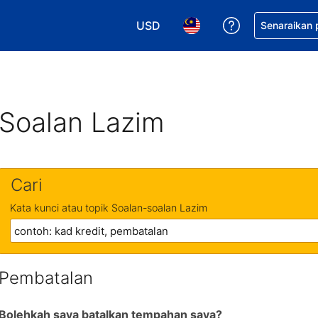
USD
Dapatkan ban
Senaraikan
Pilih mata wang anda. Mata wang
Pilih bahasa anda. Baha
Soalan Lazim
Cari
Kata kunci atau topik Soalan-soalan Lazim
Pembatalan
Bolehkah saya batalkan tempahan saya?