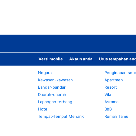
Versi mobile
Akaun anda
Urus tempahan and
Negara
Penginapan sepe
Kawasan-kawasan
Apartmen
Bandar-bandar
Resort
Daerah-daerah
Vila
Lapangan terbang
Asrama
Hotel
B&B
Tempat-Tempat Menarik
Rumah Tamu