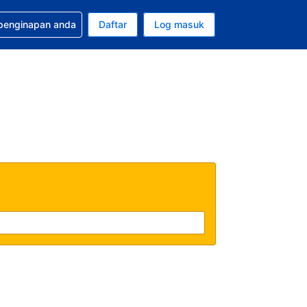
tuan bagi tempahan anda
 penginapan anda
Daftar
Log masuk
 semasa anda adalah Dolar A.S.
sa semasa anda adalah Bahasa Malaysia