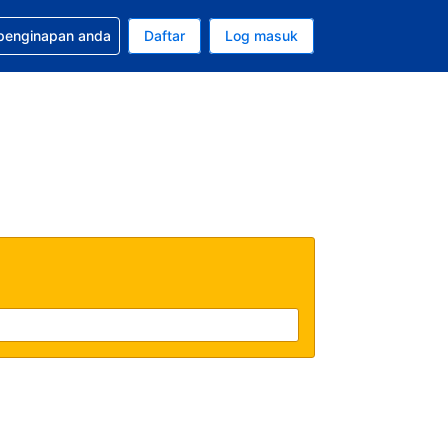
tuan bagi tempahan anda
 penginapan anda
Daftar
Log masuk
 semasa anda adalah Dolar A.S.
sa semasa anda adalah Bahasa Malaysia