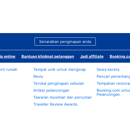
Senaraikan penginapan anda
a online
Bantuan khidmat pelanggan
Jadi affiliate
Booking.co
rti rumah
Tempat unik untuk menginap
Sewa kereta
Reviu
Pencari penerban
Terokai penginapan sebulan
Tempahan restora
Artikel pelancongan
Booking.com untu
Pelancongan
Tawaran musiman dan percutian
Traveller Review Awards