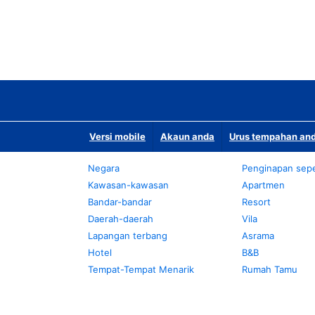
Versi mobile
Akaun anda
Urus tempahan and
Negara
Penginapan sepe
Kawasan-kawasan
Apartmen
Bandar-bandar
Resort
Daerah-daerah
Vila
Lapangan terbang
Asrama
Hotel
B&B
Tempat-Tempat Menarik
Rumah Tamu