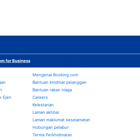
m for Business
Mengenai Booking.com
gan
Bantuan khidmat pelanggan
n
Bantuan rakan niaga
k Ejen
Careers
Kelestarian
Laman akhbar
Laman maklumat keselamatan
Hubungan pelabur
Terma Perkhidmatan