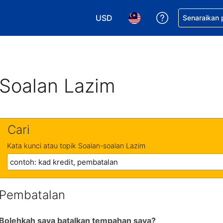
USD
Dapatkan ban
Senaraikan
Pilih mata wang anda. Mata wang
Pilih bahasa anda. Baha
Soalan Lazim
Cari
Kata kunci atau topik Soalan-soalan Lazim
Pembatalan
Bolehkah saya batalkan tempahan saya?