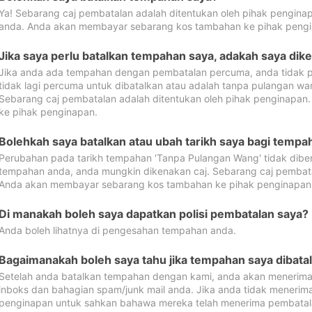
Ya! Sebarang caj pembatalan adalah ditentukan oleh pihak pengina
anda. Anda akan membayar sebarang kos tambahan ke pihak pengi
Jika saya perlu batalkan tempahan saya, adakah saya dik
Jika anda ada tempahan dengan pembatalan percuma, anda tidak p
tidak lagi percuma untuk dibatalkan atau adalah tanpa pulangan w
Sebarang caj pembatalan adalah ditentukan oleh pihak penginapa
ke pihak penginapan.
Bolehkah saya batalkan atau ubah tarikh saya bagi temp
Perubahan pada tarikh tempahan 'Tanpa Pulangan Wang' tidak dibena
tempahan anda, anda mungkin dikenakan caj. Sebarang caj pembata
Anda akan membayar sebarang kos tambahan ke pihak penginapan
Di manakah boleh saya dapatkan polisi pembatalan saya?
Anda boleh lihatnya di pengesahan tempahan anda.
Bagaimanakah boleh saya tahu jika tempahan saya dibata
Setelah anda batalkan tempahan dengan kami, anda akan menerima
inboks dan bahagian spam/junk mail anda. Jika anda tidak menerima
penginapan untuk sahkan bahawa mereka telah menerima pembatal