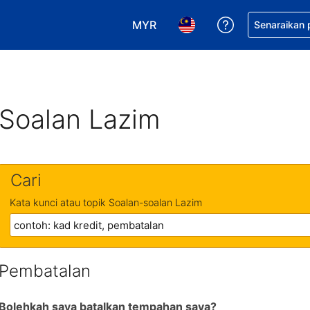
MYR
Dapatkan ban
Senaraikan
Pilih mata wang anda. Mata wang
Pilih bahasa anda. Baha
Soalan Lazim
Cari
Kata kunci atau topik Soalan-soalan Lazim
Pembatalan
Bolehkah saya batalkan tempahan saya?