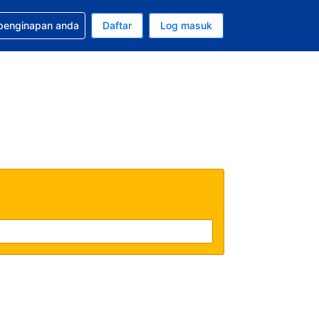
tuan bagi tempahan anda
 penginapan anda
Daftar
Log masuk
 semasa anda adalah Ringgit Malaysia
sa semasa anda adalah Bahasa Malaysia