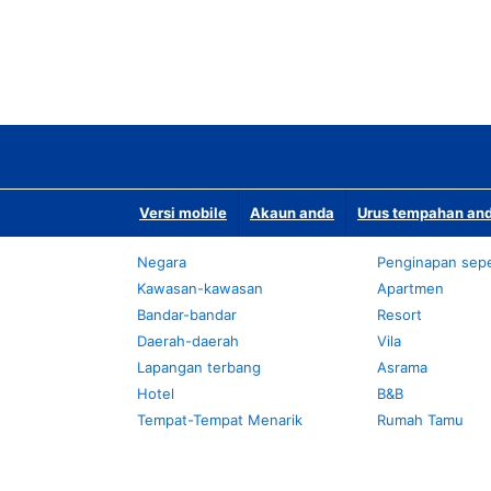
Versi mobile
Akaun anda
Urus tempahan and
Negara
Penginapan sepe
Kawasan-kawasan
Apartmen
Bandar-bandar
Resort
Daerah-daerah
Vila
Lapangan terbang
Asrama
Hotel
B&B
Tempat-Tempat Menarik
Rumah Tamu