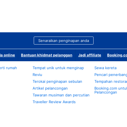
Senaraikan penginapan anda
a online
Bantuan khidmat pelanggan
Jadi affiliate
Booking.co
rti rumah
Tempat unik untuk menginap
Sewa kereta
Reviu
Pencari penerban
Terokai penginapan sebulan
Tempahan restora
Artikel pelancongan
Booking.com untu
Pelancongan
Tawaran musiman dan percutian
Traveller Review Awards