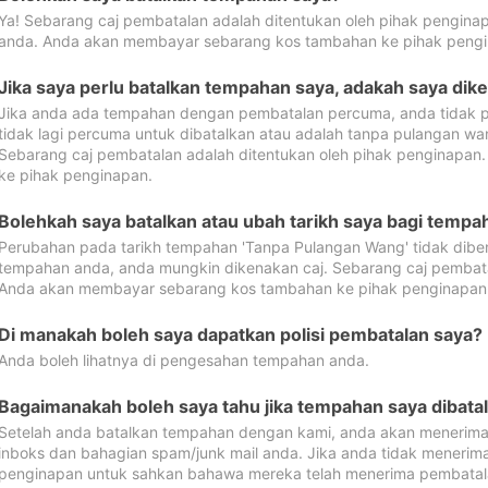
Ya! Sebarang caj pembatalan adalah ditentukan oleh pihak pengina
anda. Anda akan membayar sebarang kos tambahan ke pihak pengi
Jika saya perlu batalkan tempahan saya, adakah saya dik
Jika anda ada tempahan dengan pembatalan percuma, anda tidak p
tidak lagi percuma untuk dibatalkan atau adalah tanpa pulangan w
Sebarang caj pembatalan adalah ditentukan oleh pihak penginapa
ke pihak penginapan.
Bolehkah saya batalkan atau ubah tarikh saya bagi temp
Perubahan pada tarikh tempahan 'Tanpa Pulangan Wang' tidak dibena
tempahan anda, anda mungkin dikenakan caj. Sebarang caj pembata
Anda akan membayar sebarang kos tambahan ke pihak penginapan
Di manakah boleh saya dapatkan polisi pembatalan saya?
Anda boleh lihatnya di pengesahan tempahan anda.
Bagaimanakah boleh saya tahu jika tempahan saya dibata
Setelah anda batalkan tempahan dengan kami, anda akan menerima
inboks dan bahagian spam/junk mail anda. Jika anda tidak menerima
penginapan untuk sahkan bahawa mereka telah menerima pembatal