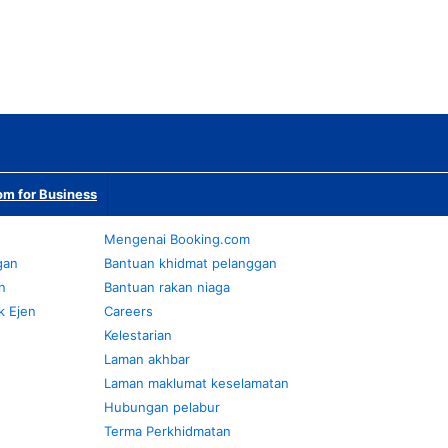
m for Business
Mengenai Booking.com
gan
Bantuan khidmat pelanggan
n
Bantuan rakan niaga
k Ejen
Careers
Kelestarian
Laman akhbar
Laman maklumat keselamatan
Hubungan pelabur
Terma Perkhidmatan