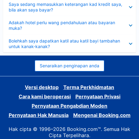
Dikecilkan
Saya sedang memasukkan keterangan kad kredit saya,
bila akan saya bayar?
Dikecilkan
Adakah hotel perlu wang pendahuluan atau bayaran
muka?
Dikecilkan
Bolehkah saya dapatkan katil atau katil bayi tambahan
untuk kanak-kanak?
Senaraikan penginapan anda
Versi desktop
Terma Perkhidmatan
Cara kami beroperasi
Pernyataan Privasi
Pernyataan Pengabdian Moden
Pernyataan Hak Manusia
Mengenai Booking.com
Hak cipta © 1996–2026 Booking.com™. Semua Hak
Cipta Terpelihara.