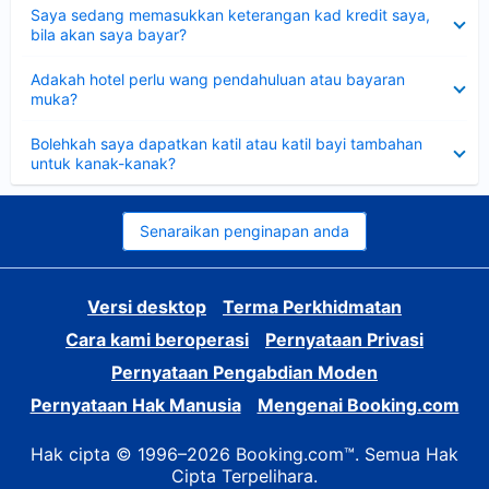
Dikecilkan
Saya sedang memasukkan keterangan kad kredit saya,
bila akan saya bayar?
Dikecilkan
Adakah hotel perlu wang pendahuluan atau bayaran
muka?
Dikecilkan
Bolehkah saya dapatkan katil atau katil bayi tambahan
untuk kanak-kanak?
Senaraikan penginapan anda
Versi desktop
Terma Perkhidmatan
Cara kami beroperasi
Pernyataan Privasi
Pernyataan Pengabdian Moden
Pernyataan Hak Manusia
Mengenai Booking.com
Hak cipta © 1996–2026 Booking.com™. Semua Hak
Cipta Terpelihara.