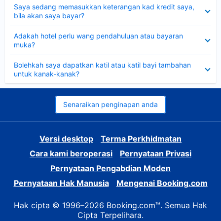
Dikecilkan
Saya sedang memasukkan keterangan kad kredit saya,
bila akan saya bayar?
Dikecilkan
Adakah hotel perlu wang pendahuluan atau bayaran
muka?
Dikecilkan
Bolehkah saya dapatkan katil atau katil bayi tambahan
untuk kanak-kanak?
Senaraikan penginapan anda
Versi desktop
Terma Perkhidmatan
Cara kami beroperasi
Pernyataan Privasi
Pernyataan Pengabdian Moden
Pernyataan Hak Manusia
Mengenai Booking.com
Hak cipta © 1996–2026 Booking.com™. Semua Hak
Cipta Terpelihara.