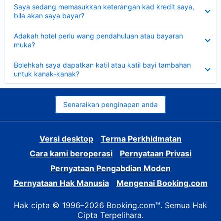
Dikecilkan
Saya sedang memasukkan keterangan kad kredit saya,
bila akan saya bayar?
Dikecilkan
Adakah hotel perlu wang pendahuluan atau bayaran
muka?
Dikecilkan
Bolehkah saya dapatkan katil atau katil bayi tambahan
untuk kanak-kanak?
Senaraikan penginapan anda
Versi desktop
Terma Perkhidmatan
Cara kami beroperasi
Pernyataan Privasi
Pernyataan Pengabdian Moden
Pernyataan Hak Manusia
Mengenai Booking.com
Hak cipta © 1996–2026 Booking.com™. Semua Hak
Cipta Terpelihara.