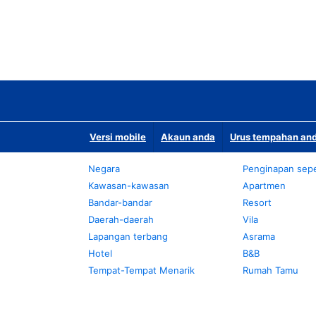
Versi mobile
Akaun anda
Urus tempahan and
Negara
Penginapan sepe
Kawasan-kawasan
Apartmen
Bandar-bandar
Resort
Daerah-daerah
Vila
Lapangan terbang
Asrama
Hotel
B&B
Tempat-Tempat Menarik
Rumah Tamu