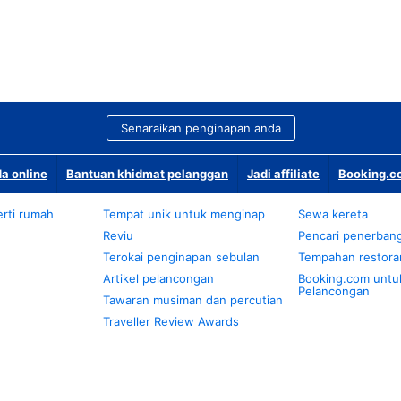
Senaraikan penginapan anda
a online
Bantuan khidmat pelanggan
Jadi affiliate
Booking.co
rti rumah
Tempat unik untuk menginap
Sewa kereta
Reviu
Pencari penerban
Terokai penginapan sebulan
Tempahan restora
Artikel pelancongan
Booking.com untu
Pelancongan
Tawaran musiman dan percutian
Traveller Review Awards