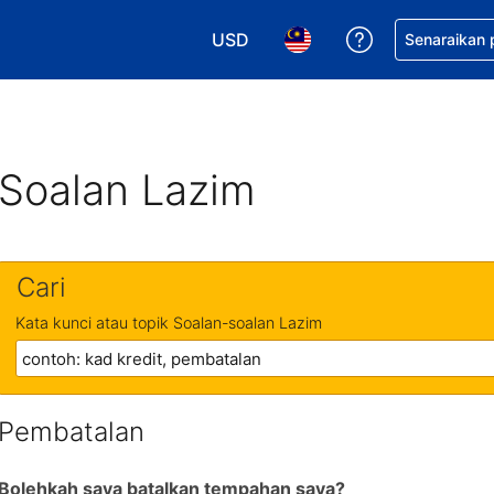
USD
Dapatkan ban
Senaraikan
Pilih mata wang anda. Mata wang
Pilih bahasa anda. Baha
Soalan Lazim
Cari
Kata kunci atau topik Soalan-soalan Lazim
Pembatalan
Bolehkah saya batalkan tempahan saya?