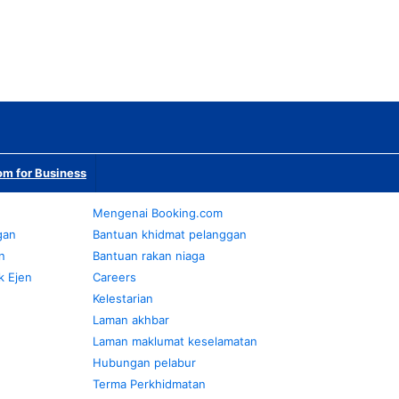
m for Business
Mengenai Booking.com
gan
Bantuan khidmat pelanggan
n
Bantuan rakan niaga
k Ejen
Careers
Kelestarian
Laman akhbar
Laman maklumat keselamatan
Hubungan pelabur
Terma Perkhidmatan