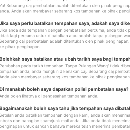
Ya! Sebarang caj pembatalan adalah ditentukan oleh pihak pengina
anda. Anda akan membayar sebarang kos tambahan ke pihak pengi
Jika saya perlu batalkan tempahan saya, adakah saya dik
Jika anda ada tempahan dengan pembatalan percuma, anda tidak p
tidak lagi percuma untuk dibatalkan atau adalah tanpa pulangan w
Sebarang caj pembatalan adalah ditentukan oleh pihak penginapa
ke pihak penginapan.
Bolehkah saya batalkan atau ubah tarikh saya bagi temp
Perubahan pada tarikh tempahan 'Tanpa Pulangan Wang' tidak dibena
tempahan anda, anda mungkin dikenakan caj. Sebarang caj pembata
Anda akan membayar sebarang kos tambahan ke pihak penginapan
Di manakah boleh saya dapatkan polisi pembatalan saya?
Anda boleh lihatnya di pengesahan tempahan anda.
Bagaimanakah boleh saya tahu jika tempahan saya dibata
Setelah anda batalkan tempahan dengan kami, anda akan menerima
inboks dan bahagian spam/junk mail anda. Jika anda tidak menerima
penginapan untuk sahkan bahawa mereka telah menerima pembatal