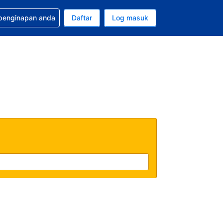
tuan bagi tempahan anda
 penginapan anda
Daftar
Log masuk
 semasa anda adalah Dolar A.S.
sa semasa anda adalah Bahasa Malaysia