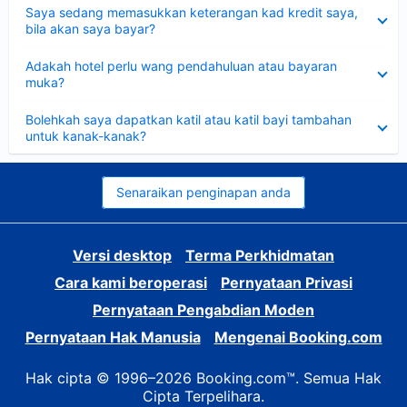
Dikecilkan
Saya sedang memasukkan keterangan kad kredit saya,
bila akan saya bayar?
Dikecilkan
Adakah hotel perlu wang pendahuluan atau bayaran
muka?
Dikecilkan
Bolehkah saya dapatkan katil atau katil bayi tambahan
untuk kanak-kanak?
Senaraikan penginapan anda
Versi desktop
Terma Perkhidmatan
Cara kami beroperasi
Pernyataan Privasi
Pernyataan Pengabdian Moden
Pernyataan Hak Manusia
Mengenai Booking.com
Hak cipta © 1996–2026 Booking.com™. Semua Hak
Cipta Terpelihara.