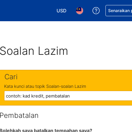
USD
Dapatkan ban
Senaraikan
Pilih mata wang anda. Mata wang
Pilih bahasa anda. Baha
Soalan Lazim
Cari
Kata kunci atau topik Soalan-soalan Lazim
Pembatalan
Bolehkah saya batalkan tempahan saya?