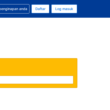
tuan bagi tempahan anda
 penginapan anda
Daftar
Log masuk
 semasa anda adalah Dolar A.S.
sa semasa anda adalah Bahasa Malaysia