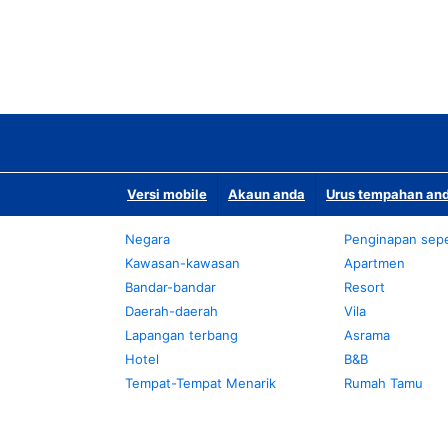
Versi mobile
Akaun anda
Urus tempahan and
Negara
Penginapan sepe
Kawasan-kawasan
Apartmen
Bandar-bandar
Resort
Daerah-daerah
Vila
Lapangan terbang
Asrama
Hotel
B&B
Tempat-Tempat Menarik
Rumah Tamu