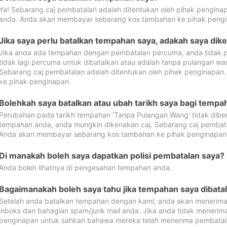
Ya! Sebarang caj pembatalan adalah ditentukan oleh pihak pengina
anda. Anda akan membayar sebarang kos tambahan ke pihak pengi
Jika saya perlu batalkan tempahan saya, adakah saya dik
Jika anda ada tempahan dengan pembatalan percuma, anda tidak p
tidak lagi percuma untuk dibatalkan atau adalah tanpa pulangan w
Sebarang caj pembatalan adalah ditentukan oleh pihak penginapa
ke pihak penginapan.
Bolehkah saya batalkan atau ubah tarikh saya bagi temp
Perubahan pada tarikh tempahan 'Tanpa Pulangan Wang' tidak dibena
tempahan anda, anda mungkin dikenakan caj. Sebarang caj pembata
Anda akan membayar sebarang kos tambahan ke pihak penginapan
Di manakah boleh saya dapatkan polisi pembatalan saya?
Anda boleh lihatnya di pengesahan tempahan anda.
Bagaimanakah boleh saya tahu jika tempahan saya dibata
Setelah anda batalkan tempahan dengan kami, anda akan menerima
inboks dan bahagian spam/junk mail anda. Jika anda tidak menerima
penginapan untuk sahkan bahawa mereka telah menerima pembatal