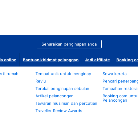
Senaraikan penginapan anda
a online
Bantuan khidmat pelanggan
Jadi affiliate
Booking.co
rti rumah
Tempat unik untuk menginap
Sewa kereta
Reviu
Pencari penerban
Terokai penginapan sebulan
Tempahan restora
Artikel pelancongan
Booking.com untu
Pelancongan
Tawaran musiman dan percutian
Traveller Review Awards