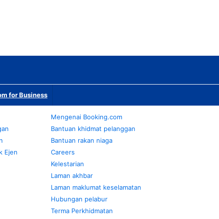
m for Business
Mengenai Booking.com
gan
Bantuan khidmat pelanggan
n
Bantuan rakan niaga
k Ejen
Careers
Kelestarian
Laman akhbar
Laman maklumat keselamatan
Hubungan pelabur
Terma Perkhidmatan