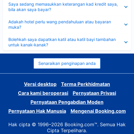
Dikecilkan
Saya sedang memasukkan keterangan kad kredit saya,
bila akan saya bayar?
Dikecilkan
Adakah hotel perlu wang pendahuluan atau bayaran
muka?
Dikecilkan
Bolehkah saya dapatkan katil atau katil bayi tambahan
untuk kanak-kanak?
Senaraikan penginapan anda
Versi desktop
Terma Perkhidmatan
Cara kami beroperasi
Pernyataan Privasi
Pernyataan Pengabdian Moden
Pernyataan Hak Manusia
Mengenai Booking.com
Hak cipta © 1996–2026 Booking.com™. Semua Hak
Cipta Terpelihara.