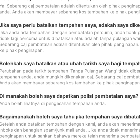
Ya! Sebarang caj pembatalan adalah ditentukan oleh pihak pengina
anda. Anda akan membayar sebarang kos tambahan ke pihak pengi
Jika saya perlu batalkan tempahan saya, adakah saya dik
Jika anda ada tempahan dengan pembatalan percuma, anda tidak p
tidak lagi percuma untuk dibatalkan atau adalah tanpa pulangan w
Sebarang caj pembatalan adalah ditentukan oleh pihak penginapa
ke pihak penginapan.
Bolehkah saya batalkan atau ubah tarikh saya bagi temp
Perubahan pada tarikh tempahan 'Tanpa Pulangan Wang' tidak dibena
tempahan anda, anda mungkin dikenakan caj. Sebarang caj pembata
Anda akan membayar sebarang kos tambahan ke pihak penginapan
Di manakah boleh saya dapatkan polisi pembatalan saya?
Anda boleh lihatnya di pengesahan tempahan anda.
Bagaimanakah boleh saya tahu jika tempahan saya dibata
Setelah anda batalkan tempahan dengan kami, anda akan menerima
inboks dan bahagian spam/junk mail anda. Jika anda tidak menerima
penginapan untuk sahkan bahawa mereka telah menerima pembatal