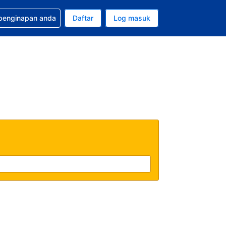
tuan bagi tempahan anda
 penginapan anda
Daftar
Log masuk
 semasa anda adalah Dolar A.S.
sa semasa anda adalah Bahasa Malaysia