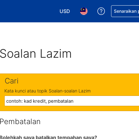
USD
Dapatkan ban
Senaraikan
Pilih mata wang anda. Mata wang
Pilih bahasa anda. Baha
Soalan Lazim
Cari
Kata kunci atau topik Soalan-soalan Lazim
Pembatalan
Bolehkah saya batalkan tempahan saya?