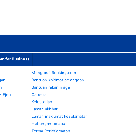
m for Business
Mengenai Booking.com
gan
Bantuan khidmat pelanggan
n
Bantuan rakan niaga
k Ejen
Careers
Kelestarian
Laman akhbar
Laman maklumat keselamatan
Hubungan pelabur
Terma Perkhidmatan