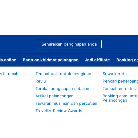
Senaraikan penginapan anda
a online
Bantuan khidmat pelanggan
Jadi affiliate
Booking.co
rti rumah
Tempat unik untuk menginap
Sewa kereta
Reviu
Pencari penerban
Terokai penginapan sebulan
Tempahan restora
Artikel pelancongan
Booking.com untu
Pelancongan
Tawaran musiman dan percutian
Traveller Review Awards