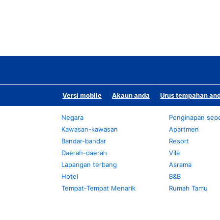
Versi mobile
Akaun anda
Urus tempahan and
Negara
Penginapan sepe
Kawasan-kawasan
Apartmen
Bandar-bandar
Resort
Daerah-daerah
Vila
Lapangan terbang
Asrama
Hotel
B&B
Tempat-Tempat Menarik
Rumah Tamu