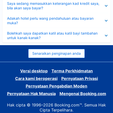
Dikecilkan
Saya sedang memasukkan keterangan kad kredit saya,
bila akan saya bayar?
Dikecilkan
Adakah hotel perlu wang pendahuluan atau bayaran
muka?
Dikecilkan
Bolehkah saya dapatkan katil atau katil bayi tambahan
untuk kanak-kanak?
Senaraikan penginapan anda
Versi desktop
Terma Perkhidmatan
Cara kami beroperasi
Pernyataan Privasi
Pernyataan Pengabdian Moden
Pernyataan Hak Manusia
Mengenai Booking.com
Hak cipta © 1996–2026 Booking.com™. Semua Hak
Cipta Terpelihara.