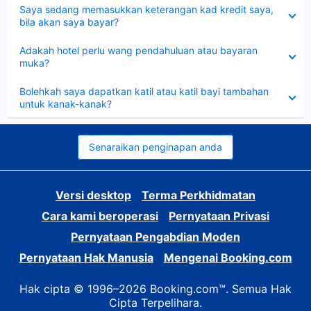
Dikecilkan
Saya sedang memasukkan keterangan kad kredit saya,
bila akan saya bayar?
Dikecilkan
Adakah hotel perlu wang pendahuluan atau bayaran
muka?
Dikecilkan
Bolehkah saya dapatkan katil atau katil bayi tambahan
untuk kanak-kanak?
Senaraikan penginapan anda
Versi desktop
Terma Perkhidmatan
Cara kami beroperasi
Pernyataan Privasi
Pernyataan Pengabdian Moden
Pernyataan Hak Manusia
Mengenai Booking.com
Hak cipta © 1996–2026 Booking.com™. Semua Hak
Cipta Terpelihara.