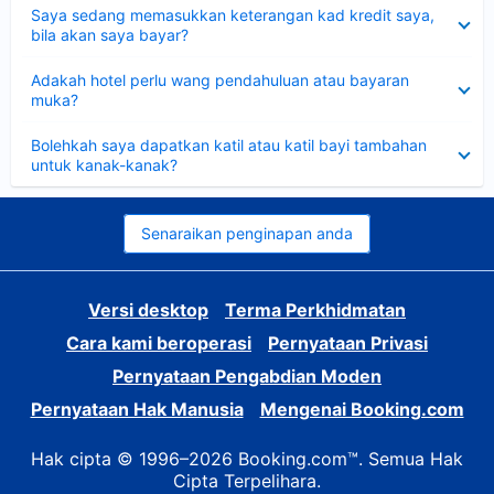
Dikecilkan
Saya sedang memasukkan keterangan kad kredit saya,
bila akan saya bayar?
Dikecilkan
Adakah hotel perlu wang pendahuluan atau bayaran
muka?
Dikecilkan
Bolehkah saya dapatkan katil atau katil bayi tambahan
untuk kanak-kanak?
Senaraikan penginapan anda
Versi desktop
Terma Perkhidmatan
Cara kami beroperasi
Pernyataan Privasi
Pernyataan Pengabdian Moden
Pernyataan Hak Manusia
Mengenai Booking.com
Hak cipta © 1996–2026 Booking.com™. Semua Hak
Cipta Terpelihara.