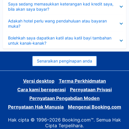
Dikecilkan
Saya sedang memasukkan keterangan kad kredit saya,
bila akan saya bayar?
Dikecilkan
Adakah hotel perlu wang pendahuluan atau bayaran
muka?
Dikecilkan
Bolehkah saya dapatkan katil atau katil bayi tambahan
untuk kanak-kanak?
Senaraikan penginapan anda
Versi desktop
Terma Perkhidmatan
Cara kami beroperasi
Pernyataan Privasi
Pernyataan Pengabdian Moden
Pernyataan Hak Manusia
Mengenai Booking.com
Hak cipta © 1996–2026 Booking.com™. Semua Hak
Cipta Terpelihara.